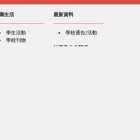
園生活
最新資料
學生活動
學校通告/活動
學校刊物
社區及公共關係
學資源
社區及公共關係
紅十字會人道教
「認識及支援有
材
精神健康需要學童」
教師發展講座
長資訊
家長資訊