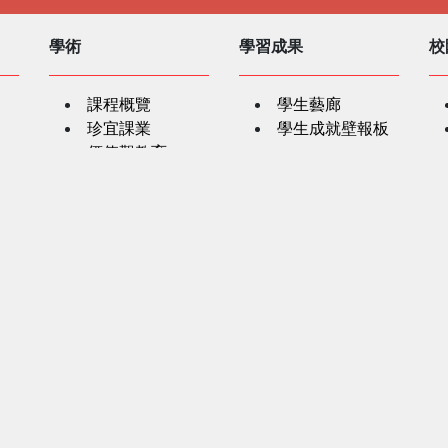
學術
學習成果
校
課程概覽
學生藝廊
珍宜課業
學生成就壁報板
價值觀教育
以科技帶動學習
學生支援
教
跨學科學習
紅十字會人道精
學生輔導
神課程
家校協作
SEN學生支援
學生奬項
家
精神健康及特殊
教育網上資訊
生涯規劃資源