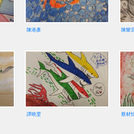
陳港彥
陳樂
譚曉雯
蔡材