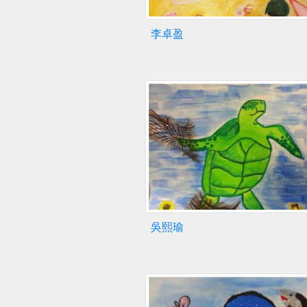
李卓盈
吳熙瑜