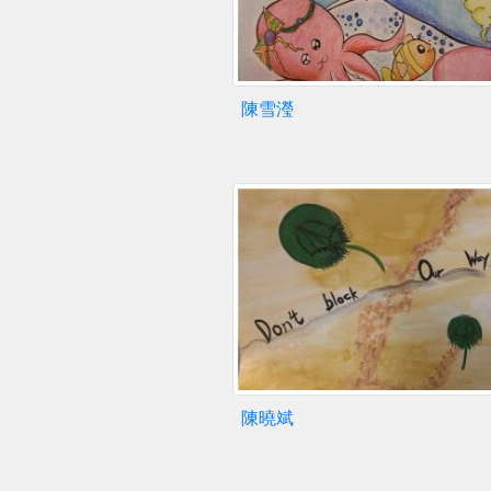
陳雪瀅
陳曉斌