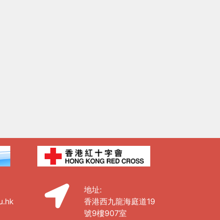
地址:
u.hk
香港西九龍海庭道19
號9樓907室