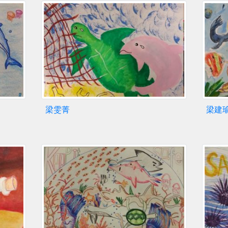
梁雯菁
梁建