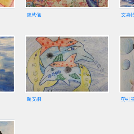
曾慧儀
文嘉
厲安桐
勞桂