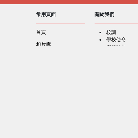
常用頁面
關於我們
首頁
校訓
學校使命
相片廊
學校歌曲
學校簡史
社區及公共關係
學校資料
聯繫我們
服務單位
法團校董會
行政架構
教學團隊
學校文件
職位空缺
私隱政策