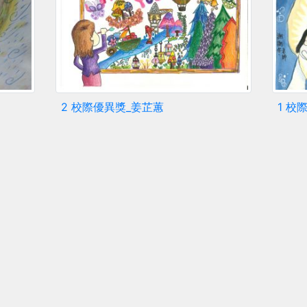
2 校際優異獎_姜芷蕙
1 校