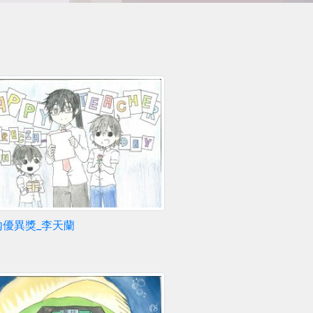
內優異獎_李天蘭