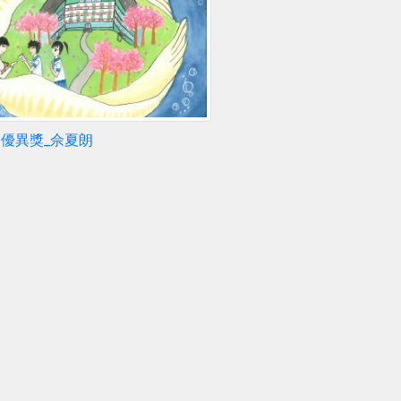
際優異獎_佘夏朗