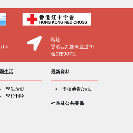
地址:
u.hk
香港西九龍海庭道19
號9樓907室
園生活
最新資料
學生活動
學校通告/活動
學校刊物
社區及公共關係
學資源
社區及公共關係
紅十字會人道教
「認識及支援有