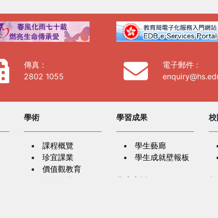
傳真 :
電子郵件 :
2802 1055
enquiry@hs.ed
學術
學習成果
校
課程概覽
學生藝廊
珍宜課業
學生成就壁報板
價值觀教育
以科技帶動學習
學生支援
教
跨學科學習
紅十字會人道精
學生輔導
神課程