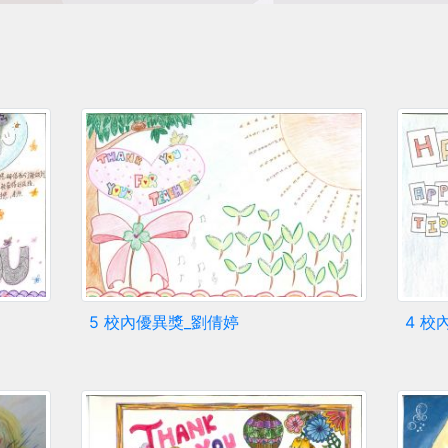
5 校內優異獎_劉倩婷
4 校