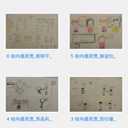
6 校內優異獎_蔡晴宇_
5 校內優異獎_陳鋆怡_
4 校內優異獎_馬嘉莉_
3 校內優異獎_曾衍珊_