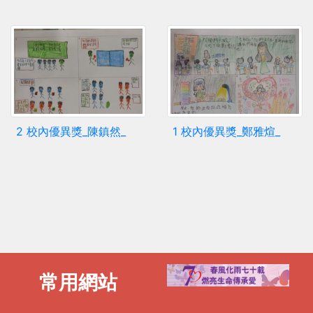
2 校內優異獎_陳鎮然_
1 校內優異獎_鄭雅煊_
常用網站