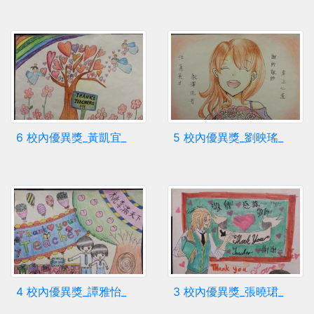
6 校內優異獎_黃凱宜_
5 校內優異獎_劉映瑤_
4 校內優異獎_譚雅怡_
3 校內優異獎_張曉珺_