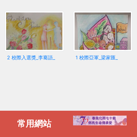
2 校際入選獎_李騫語_
1 校際亞軍_梁家匯_
常用網站