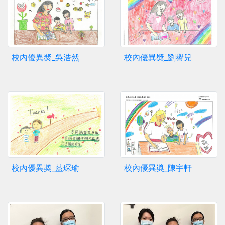
校內優異奬_吳浩然
校內優異奬_劉譽兒
校內優異奬_藍琛瑜
校內優異奬_陳宇軒