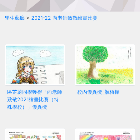
學生藝廊
>
2021-22 向老師致敬繪畫比賽
區芷蔚同學獲得「向老師
校內優異奬_顏栢樺
致敬2021繪畫比賽（特
殊學校）」優異奬