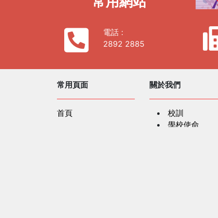
常用網站
電話 :
2892 2885
常用頁面
關於我們
首頁
校訓
學校使命
相片廊
學校歌曲
學校簡史
社區及公共關係
學校資料
聯繫我們
服務單位
法團校董會
行政架構
教學團隊