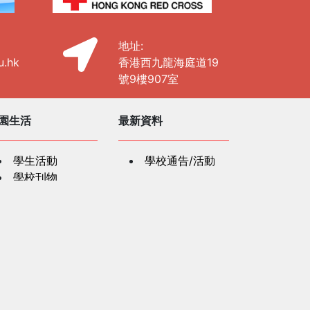
地址:
u.hk
香港西九龍海庭道19
號9樓907室
園生活
最新資料
學生活動
學校通告/活動
學校刊物
社區及公共關係
學資源
社區及公共關係
紅十字會人道教
「認識及支援有
材
精神健康需要學童」
教師發展講座
長資訊