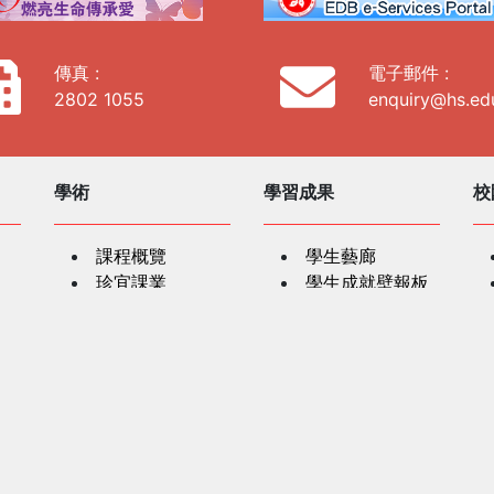
傳真 :
電子郵件 :
2802 1055
enquiry@hs.ed
學術
學習成果
校
課程概覽
學生藝廊
珍宜課業
學生成就壁報板
價值觀教育
以科技帶動學習
學生支援
教
跨學科學習
紅十字會人道精
學生輔導
神課程
家校協作
SEN學生支援
學生奬項
家