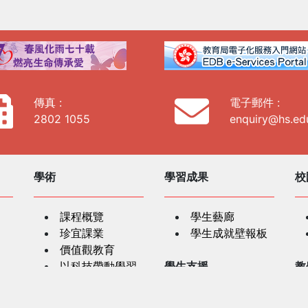
傳真 :
電子郵件 :
2802 1055
enquiry@hs.ed
學術
學習成果
校
課程概覽
學生藝廊
珍宜課業
學生成就壁報板
價值觀教育
以科技帶動學習
學生支援
教
跨學科學習
紅十字會人道精
學生輔導