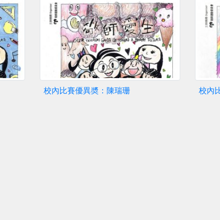
校內比賽優異奬：陳瑞珊
校內