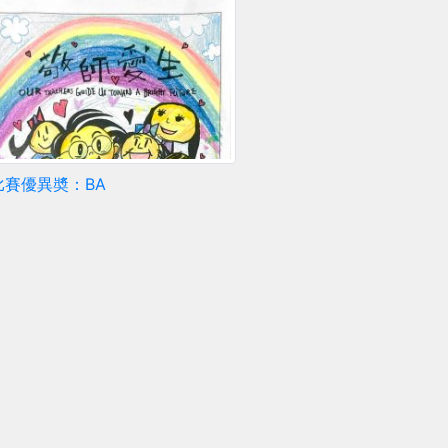
比賽優異奬：BA