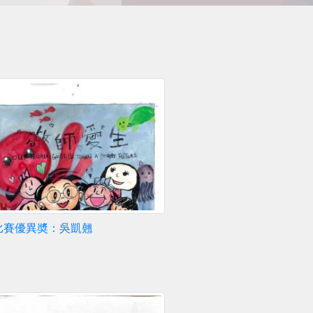
比賽優異奬：吳凱翹