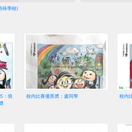
特殊學校)
25：填
校內比賽優異奬：盧同學
校內
奬