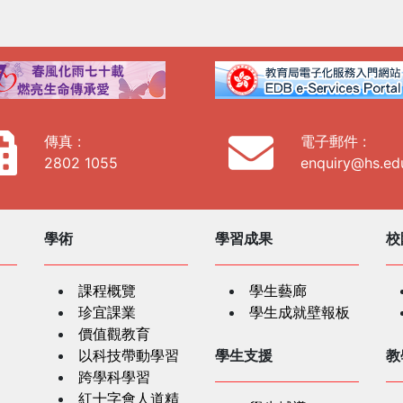
傳真 :
電子郵件 :
2802 1055
enquiry@hs.ed
學術
學習成果
校
課程概覽
學生藝廊
珍宜課業
學生成就壁報板
價值觀教育
以科技帶動學習
學生支援
教
跨學科學習
紅十字會人道精