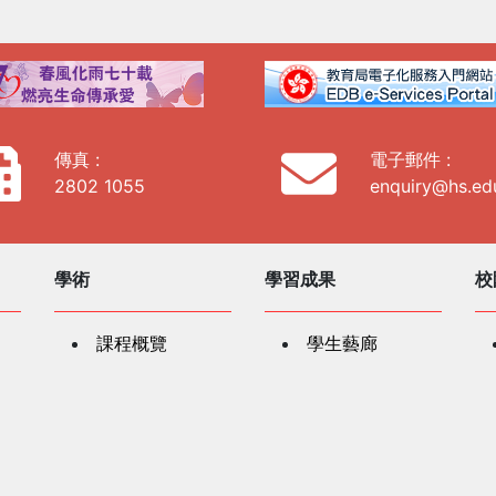
傳真 :
電子郵件 :
2802 1055
enquiry@hs.ed
學術
學習成果
校
課程概覽
學生藝廊
珍宜課業
學生成就壁報板
價值觀教育
以科技帶動學習
學生支援
教
跨學科學習
紅十字會人道精
學生輔導