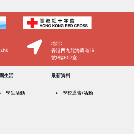
地址:
u.hk
香港西九龍海庭道19
號9樓907室
園生活
最新資料
學生活動
學校通告/活動
學校刊物
社區及公共關係
學資源
社區及公共關係
紅十字會人道教
「認識及支援有