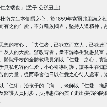
之端也」(孟子∙公孫丑上)
南先生本惻隱之心，於1859年索爾弗里諾之
而有之的仁愛，不分種族國界，堅持人道精神，
的核心，「夫仁者，己欲立而立人，己欲達而達
己及人的大愛。辦教育者，當不論學生賢愚貧富
。醫院學校的全體教職員須以「仁愛」之心，實
予無私包容的仁愛，小心引導呵護，讓學生在知
苦的力量，從而學會他日以仁愛之心待人處事，
「仁術」治孩子的「病」，老師以「仁愛」撫慰
及醫護人員同步，扶持患病的孩子走出疾病的陰
。