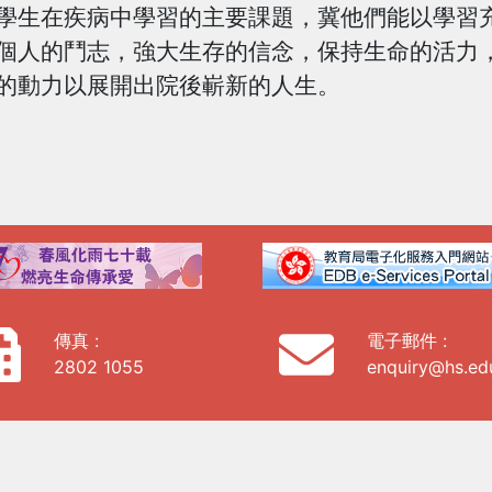
生在疾病中學習的主要課題，冀他們能以學習充
個人的鬥志，強大生存的信念，保持生命的活力
的動力以展開出院後嶄新的人生。
傳真 :
電子郵件 :
2802 1055
enquiry@hs.ed
學術
學習成果
校