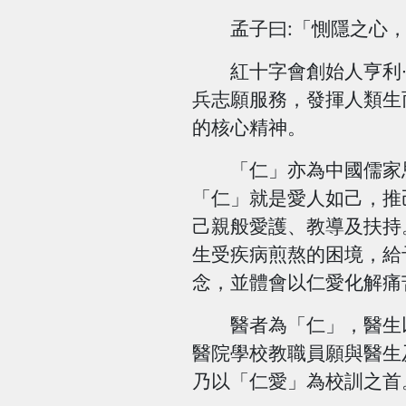
孟子曰:「惻隱之心，仁
紅十字會創始人亨利∙杜
兵志願服務，發揮人類生
的核心精神。
「仁」亦為中國儒家思想
「仁」就是愛人如己，推
己親般愛護、教導及扶持
生受疾病煎熬的困境，給
念，並體會以仁愛化解痛
醫者為「仁」，醫生以
醫院學校教職員願與醫生
乃以「仁愛」為校訓之首