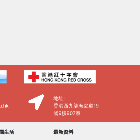
地址:
u.hk
香港西九龍海庭道19
號9樓907室
園生活
最新資料