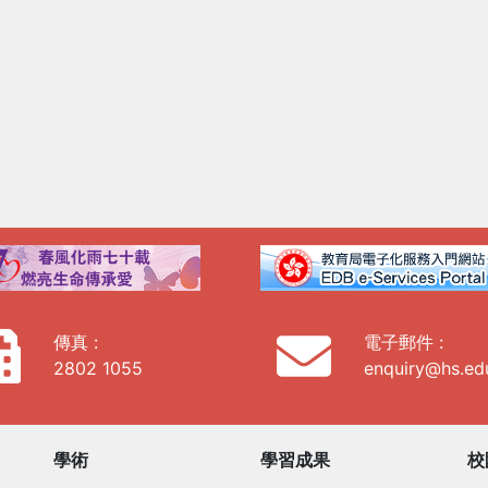
傳真 :
電子郵件 :
2802 1055
enquiry@hs.ed
學術
學習成果
校