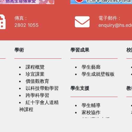
傳真 :
電子郵件 :
2802 1055
enquiry@hs.ed
學術
學習成果
校
課程概覽
學生藝廊
珍宜課業
學生成就壁報板
價值觀教育
以科技帶動學習
學生支援
教
跨學科學習
紅十字會人道精
學生輔導
神課程
家校協作
SEN學生支援
學生奬項
家