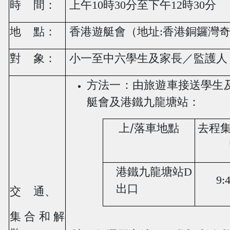
時
間：
上午
10
時
30
分至下午
12
時
30
分
地
點：
香港遊艇會（地址:香港銅鑼灣
對
象：
小一至中六學生及家長／監護人
方法一：由旅遊車接送學生
艇會及港鐵九龍塘站：
/
上
落車地點
去程
港鐵九龍塘站
D
9:4
出口
交
通、
集合和解