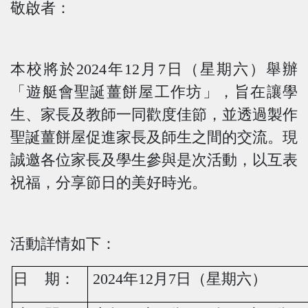
敬啟者：
本校將於
2024
年
12
月
7
日（星期六）舉辦
「遊艇會聖誕薑餅屋工作坊」，旨在讓學
生、家長及教師一同歡度佳節，並透過製作
聖誕薑餅屋促進家長及師生之間的交流。現
誠邀各位家長及學生參與是次活動，以互表
祝福，分享節日的美好時光。
活動
詳情如下
：
日
期：
2024
年
12
月
7
日（星期六）