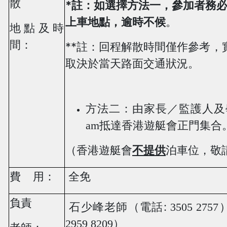
散
*
註：如選擇方法一
，
參加者務
上車地點
，逾時不候
。
地點及時
間：
**
註：回程解散時間僅作參考，
取決於當天路面交通狀況。
方法二：由家長／監護人及
am
抵達香港遊艇會正門集合
（香港遊艇會
不提供
泊車位，敬
費
用：
全免
負責
:
石少峰老師（電話
3505 2757
2959 8209
）