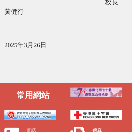
校長
黃健行
2025
年
3
月
26
日
常用網站
電話 :
傳真 :