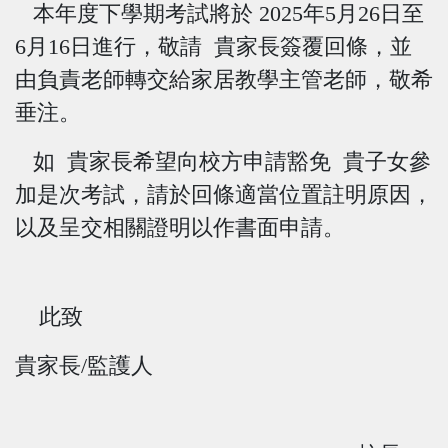
本年度
下
學期考試將於
2025
年
5
月
26
日至
6
月
16
日進行
，敬請 貴家長簽覆回條，並
由負責老師轉交給家居教學主管老師，敬希
垂注。
如 貴家長希望向校方申請豁免 貴子女參
加是次考試，請於回條適當位置註明原因，
以及呈交相關證明以作書面申請。
此致
貴家長/監護人