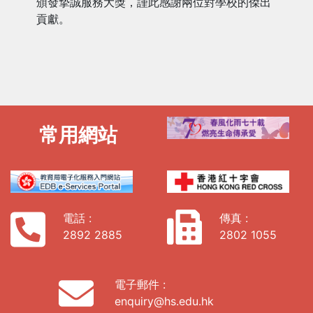
頒發摯誠服務大獎，謹此感謝兩位對學校的傑出
貢獻。
常用網站
電話 :
傳真 :
2892 2885
2802 1055
電子郵件 :
enquiry@hs.edu.hk