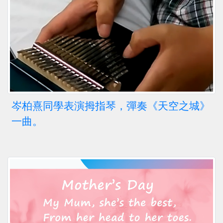
岑柏熹同學表演拇指琴，彈奏《天空之城》
一曲。