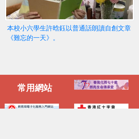
本校小六學生許晗鈺以普通話朗讀自創文章
《難忘的一天》。
常用網站
電話 :
傳真 :
2892 2885
2802 1055